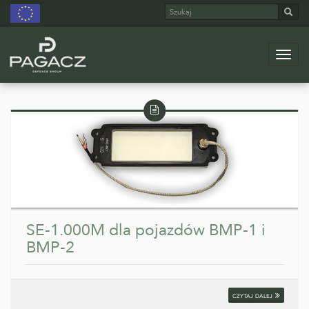
Szukaj
Szuk
Menu
Przejdź
do
Wpis
głównej
treści
tekstowy
SE-1.000M dla pojazdów BMP-1 i
BMP-2
czytaj dalej