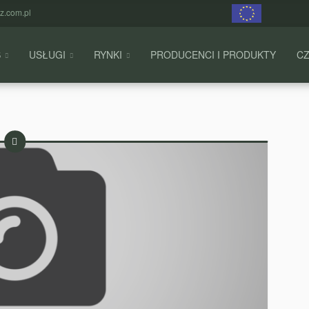
.com.pl
S
USŁUGI
RYNKI
PRODUCENCI I PRODUKTY
CZ
Wpis
tekstowy