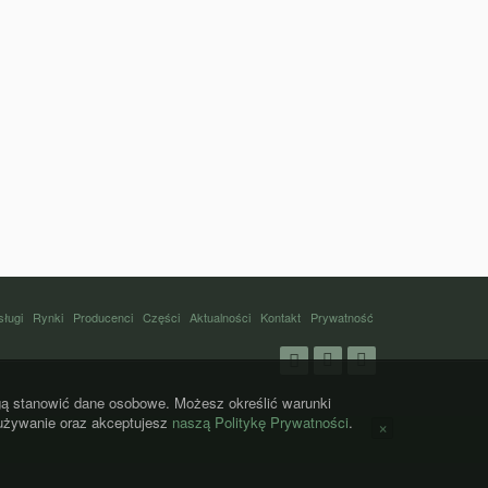
sługi
Rynki
Producenci
Części
Aktualności
Kontakt
Prywatność
Facebook
YouTube
LinkedIn
mogą stanowić dane osobowe. Możesz określić warunki
używanie oraz akceptujesz
naszą Politykę Prywatności
.
×
Zamknij
komunikat