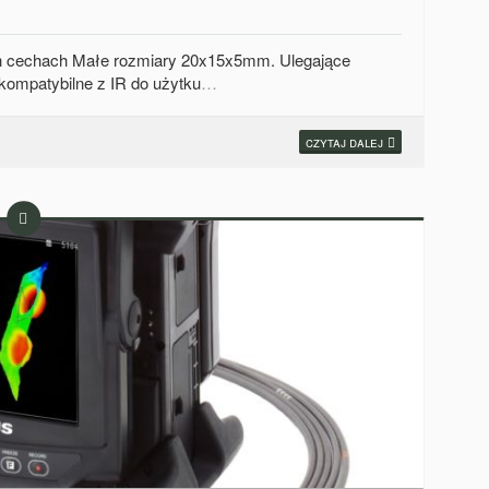
ch cechach Małe rozmiary 20x15x5mm. Ulegające
 kompatybilne z IR do użytku
…
czytaj dalej
Wpis
tekstowy