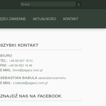
Szukaj
Szukaj
ĘŚCI ZAMIENNE
AKTUALNOŚCI
KONTAKT
szybki kontakt
biuro
TEL.:
+48 56 647 18 01
FAX:
+48 56 623 16 46
E-MAIL:
biuro@pagacz.com.pl
sebastian babula
menedżer eksportu
E-MAIL:
s.babula@pagacz.com.pl
znajdź nas na facebook