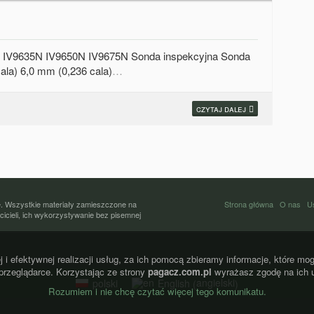
V9635N IV9650N IV9675N Sonda inspekcyjna Sonda
ala) 6,0 mm (0,236 cala)
…
czytaj dalej
. Wszystkie materiały zamieszczone na
Strona główna
O nas
U
icieli, ich wykorzystywanie bez pisemnej
 i efektywnej realizacji usług, za ich pomocą zbieramy informacje, które 
przeglądarce. Korzystając ze strony
pagacz.com.pl
wyrażasz zgodę na ich 
angielski
polski
English
(
)
Rozumiem i nie chcę czytać więcej tego komunikatu.