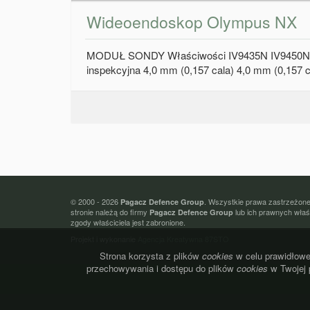
Wideoendoskop Olympus NX
MODUŁ SONDY Właściwości IV9435N IV9450N I
inspekcyjna 4,0 mm (0,157 cala) 4,0 mm (0,157 c
© 2000 - 2026
. Wszystkie prawa zastrzeżone
Pagacz Defence Group
stronie należą do firmy
lub ich prawnych właśc
Pagacz Defence Group
zgody właściciela jest zabronione.
Projekt i wykonanie
Agencja Kreatywna 87STO
Strona korzysta z plików
cookies
w celu prawidłowej
przechowywania i dostępu do plików
cookies
w Twojej 