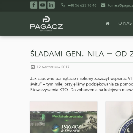
+48 56 623 16 46
tomasz@pagacz
Facebook
YouTube
LinkedIn
STRONA
O NAS
GŁÓWNA
Przejdź
do
głównej
śladami gen. nila – od 
treści
opublikowano
12 października 2017
Jak zapewne pamiętacie mieliśmy zaszczyt wspierać 
świtu” – tym milej przyjęliśmy podziękowania za pomo
Stowarzyszenia KTO. Do zobaczenia na kolejnym marsz