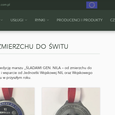
.com.pl
USŁUGI
RYNKI
PRODUCENCI I PRODUKTY
CZ
zmierzchu do świtu
VI edycję marszu „ŚLADAMI GEN. NILA – od zmierzchu do
c i wsparcie od Jednostki Wojskowej NIL oraz Wojskowego
u w przyszłym roku.