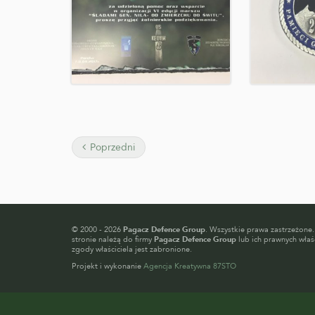
Poprzedni
© 2000 - 2026
Pagacz Defence Group
. Wszystkie prawa zastrzeżone.
stronie należą do firmy
Pagacz Defence Group
lub ich prawnych właśc
zgody właściciela jest zabronione.
Projekt i wykonanie
Agencja Kreatywna 87STO