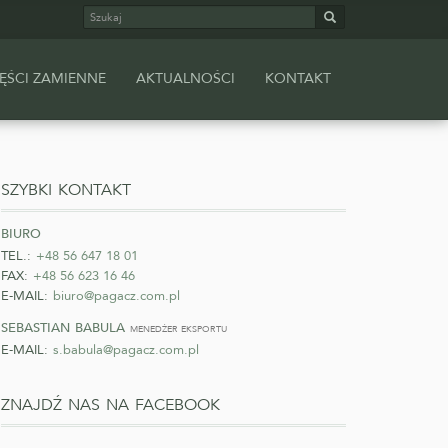
Szukaj
Szukaj
ĘŚCI ZAMIENNE
AKTUALNOŚCI
KONTAKT
szybki kontakt
biuro
TEL.:
+48 56 647 18 01
FAX:
+48 56 623 16 46
E-MAIL:
biuro@pagacz.com.pl
sebastian babula
menedżer eksportu
E-MAIL:
s.babula@pagacz.com.pl
znajdź nas na facebook