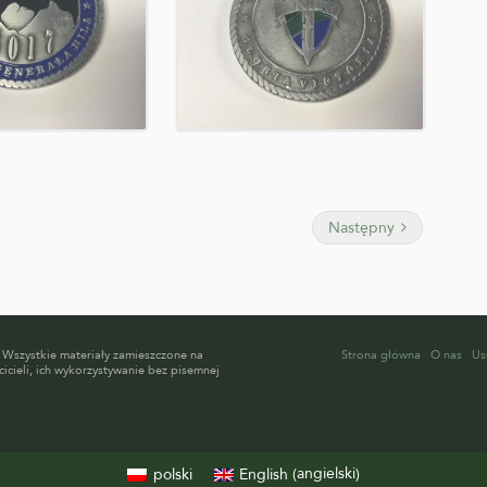
Następny
 Wszystkie materiały zamieszczone na
Strona główna
O nas
Us
icieli, ich wykorzystywanie bez pisemnej
angielski
polski
English
(
)