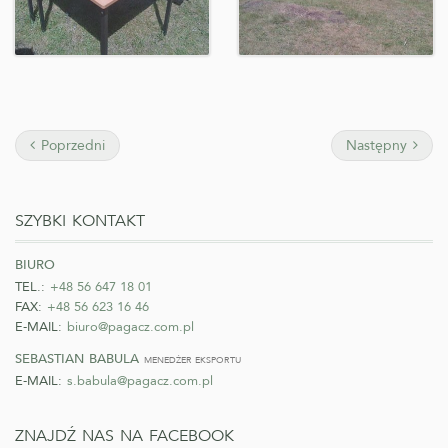
Poprzedni
Następny
szybki kontakt
biuro
TEL.:
+48 56 647 18 01
FAX:
+48 56 623 16 46
E-MAIL:
biuro@pagacz.com.pl
sebastian babula
menedżer eksportu
E-MAIL:
s.babula@pagacz.com.pl
znajdź nas na facebook