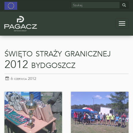
Szukaj
Szuk
Menu
Przejdź
do
głównej
święto straży granicznej
treści
2012 bydgoszcz
opublikowano
6 czerwca 2012