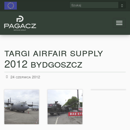
Szukaj
Szuk
Menu
Przejdź
do
głównej
targi airfair supply
treści
2012 bydgoszcz
opublikowano
24 czerwca 2012