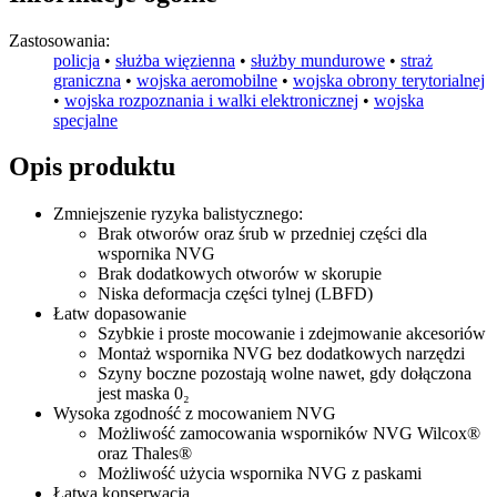
Zastosowania:
policja
•
służba więzienna
•
służby mundurowe
•
straż
graniczna
•
wojska aeromobilne
•
wojska obrony terytorialnej
•
wojska rozpoznania i walki elektronicznej
•
wojska
specjalne
Opis produktu
Zmniejszenie ryzyka balistycznego:
Brak otworów oraz śrub w przedniej części dla
wspornika NVG
Brak dodatkowych otworów w skorupie
Niska deformacja części tylnej (LBFD)
Łatw dopasowanie
Szybkie i proste mocowanie i zdejmowanie akcesoriów
Montaż wspornika NVG bez dodatkowych narzędzi
Szyny boczne pozostają wolne nawet, gdy dołączona
jest maska 0₂
Wysoka zgodność z mocowaniem NVG
Możliwość zamocowania wsporników NVG Wilcox®
oraz Thales®
Możliwość użycia wspornika NVG z paskami
Łatwa konserwacja