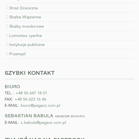
Straż Graniczna
Służba Więzienna
Służby mundurowe
Lotnictwo cywilne
Instytucje publiczne
Przemysł
szybki kontakt
biuro
TEL.:
+48 56 647 18 01
FAX:
+48 56 623 16 46
E-MAIL:
biuro@pagacz.com.pl
sebastian babula
menedżer eksportu
E-MAIL:
s.babula@pagacz.com.pl
znajdź nas na facebook