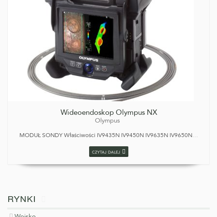
Wideoendoskop Olympus NX
Olympus
MODUŁ SONDY Właściwości IV9435N IV9450N IV9635N IV9650N
…
czytaj dalej
w
rynki
dziale
Wojsko